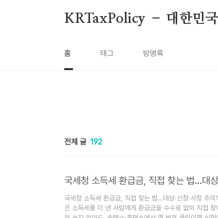
본문 바로가기
KRTaxPolicy – 대한
홈
태그
방명록
전체 글
192
국세청 소득세 환급금, 직접 찾는 법…대
국세청 소득세 환급금, 직접 찾는 법…대상·신청·사칭 주의
은 소득세를 더 낸 사람에게 환급금을 수수료 없이 직접 찾
을 쓰지 않아도, 손택스·홈택스에서 몇 번의 클릭이면 신청