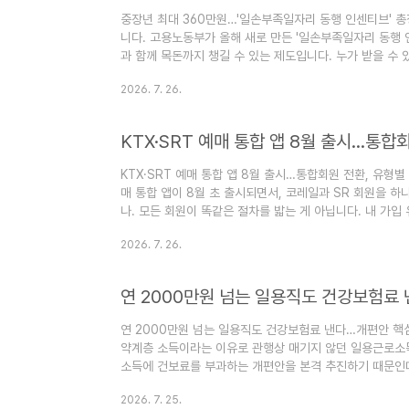
중장년 최대 360만원…'일손부족일자리 동행 인센티브' 총
니다. 고용노동부가 올해 새로 만든 '일손부족일자리 동행 
과 함께 목돈까지 챙길 수 있는 제도입니다. 누가 받을 수
요? 재취업을 위한 훈련·일경험을 마친 중장년이 인력난이
2026. 7. 26.
인센티브를 지급하는 사업입니다. 기업이 임금을 더 올리지 
인력 이탈을 줄이는 효과를 노립니다. 한눈에 보는 지원 내용
KTX·SRT 예매 통합 앱 8월 출시…통합
KTX·SRT 예매 통합 앱 8월 출시…통합회원 전환, 유형별 
매 통합 앱이 8월 초 출시되면서, 코레일과 SR 회원을 
나. 모든 회원이 똑같은 절차를 밟는 게 아닙니다. 내 가입
용을 정리했습니다. 한눈에 보는 핵심 통합 앱 출시 : 8월
2026. 7. 26.
전용 웹사이트 운영 중 통합 열차 운행 : 9월부터 / 통합 
원 예매 방..
연 2000만원 넘는 일용직도 건강보험료
연 2000만원 넘는 일용직도 건강보험료 낸다…개편안 핵심 
약계층 소득이라는 이유로 관행상 매기지 않던 일용근로소득
소득에 건보료를 부과하는 개편안을 본격 추진하기 때문인데
— 개편안 핵심 보건복지부는 지난 2026년 7월 23일
2026. 7. 25.
계 개편안을 보고했습니다. 직장가입자와 지역가입자 간 형