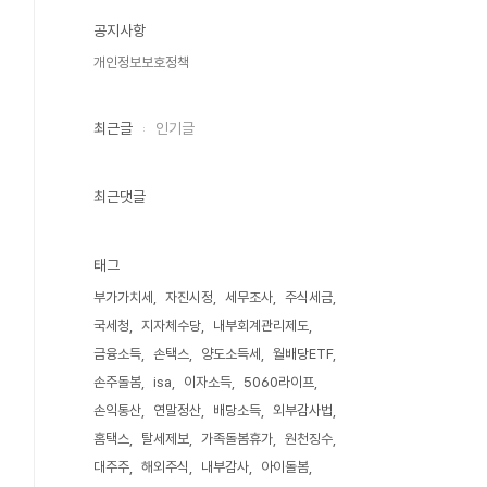
공지사항
개인정보보호정책
최근글
인기글
최근댓글
태그
부가가치세
자진시정
세무조사
주식세금
국세청
지자체수당
내부회계관리제도
금융소득
손택스
양도소득세
월배당ETF
손주돌봄
isa
이자소득
5060라이프
손익통산
연말정산
배당소득
외부감사법
홈택스
탈세제보
가족돌봄휴가
원천징수
대주주
해외주식
내부감사
아이돌봄