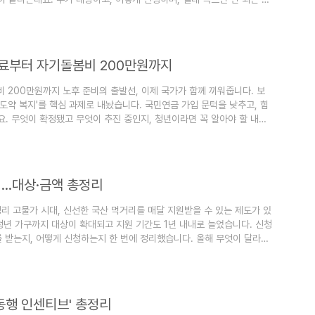
 분들 국세청은 낸 세금이 실제 부담할 세금보다 많은데도 돌려받지 못한
 총 111만 명(환급금 약 1,409억 원)이 대상이었습니다. 대표적으로
험료부터 자기돌봄비 200만원까지
 200만원까지 노후 준비의 출발선, 이제 국가가 함께 끼워줍니다. 보
 도약 복지'를 핵심 과제로 내놨습니다. 국민연금 가입 문턱을 낮추고, 힘
. 무엇이 확정됐고 무엇이 추진 중인지, 청년이라면 꼭 알아야 할 내용
세 '첫 보험료' 국가 지원 (2027년 시행 확정) 국민연금 가입 이력이 없
내줍니다. 금액은 약 4만 2천 원(기준소득월액 하한액 보험료 전액)입니
신청…대상·금액 총정리
총정리 고물가 시대, 신선한 국산 먹거리를 매달 지원받을 수 있는 제도가 있
 청년 가구까지 대상이 확대되고 지원 기간도 1년 내내로 늘었습니다. 신청
얼마를 받는지, 어떻게 신청하는지 한 번에 정리했습니다. 올해 무엇이 달라졌
만 18~34세 청년 포함 가구까지 확대 지원 기간 연장 : 기존 10개월 →
26년 약 1,544억 원(약 2배) 지원 대상 — 우리 집이 해당될까? ..
동행 인센티브' 총정리