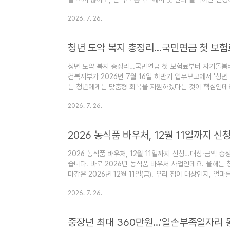
칭 수법까지 정리했습니다. 나도 환급 대상일까? — 이런
2026. 7. 26.
납세자들에게 환급금을 안내합니다. 2026년 정기 안내에서는
이런 분들입니다. 영세 인적용역 소득자 : 배달라..
청년 도약 복지 총정리…국민연금 첫 보
청년 도약 복지 총정리…국민연금 첫 보험료부터 자기돌봄비
건복지부가 2026년 7월 16일 하반기 업무보고에서 '청년
든 청년에게는 맞춤형 회복을 지원하겠다는 것이 핵심인데요
을 정리했습니다. 1. 국민연금, 청년에게 더 공정하게 ① 18
2026. 7. 26.
는 18세 청년에게 생애 첫 1개월분 보험료를 국가가 대신 
다. 관련 국민연금법 개정안이 이미 국회를 통과해 2..
2026 농식품 바우처, 12월 11일까지 
2026 농식품 바우처, 12월 11일까지 신청…대상·금액 
습니다. 바로 2026년 농식품 바우처 사업인데요. 올해는
마감은 2026년 12월 11일(금). 우리 집이 대상인지, 
나 청년 가구 신규 추가 : 기존 임산부·영유아·아동에 더해 
2026. 7. 26.
12개월(연중) 지원 예산 확대 : 2025년 773억 원 → 20
중장년 최대 360만원…'일손부족일자리 