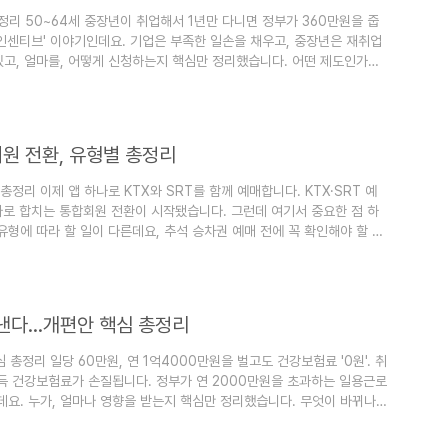
정리 50~64세 중장년이 취업해서 1년만 다니면 정부가 360만원을 줍
인센티브' 이야기인데요. 기업은 부족한 일손을 채우고, 중장년은 재취업
 있고, 얼마를, 어떻게 신청하는지 핵심만 정리했습니다. 어떤 제도인가
 심한 업종에 취업해 일정 기간 근속하면, 정부가 근로자에게 직접 현금
않아도 장기 근속을 유도할 수 있어, 숙련이 중요한 제조·물류 현장의
 ..
회원 전환, 유형별 총정리
총정리 이제 앱 하나로 KTX와 SRT를 함께 예매합니다. KTX·SRT 예
하나로 합치는 통합회원 전환이 시작됐습니다. 그런데 여기서 중요한 점 하
 유형에 따라 할 일이 다른데요, 추석 승차권 예매 전에 꼭 확인해야 할 내
 초, 기존 코레일톡을 업데이트하는 방식 통합회원 전환 : 7월 14일부터
승차권은 8월부터 통합 앱에서 예매 SRT 앱 : 통합 앱 출시 이후에도 비회
 낸다…개편안 핵심 총정리
총정리 일당 60만원, 연 1억4000만원을 벌고도 건강보험료 '0원'. 취
 건강보험료가 손질됩니다. 정부가 연 2000만원을 초과하는 일용근로
요. 누가, 얼마나 영향을 받는지 핵심만 정리했습니다. 무엇이 바뀌나
 건강보험정책심의위원회(건정심) 소위원회에 일용근로소득 건보료 부과체
평성을 높이고 건강보험 재정 기반을 강화하려는 목적입니다. 핵심은 연