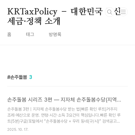
본문 바로가기
KRTaxPolicy – 대한민국 최신
세금·정책 소개
홈
태그
방명록
손주돌봄
3
손주돌봄 시리즈 3편 — 지자체 손주돌봄수당(지역별)
손주돌봄 3편｜지자체 손주돌봄수당 받는 법(빠른 확인 루트)거주지
조례·예산으로 운영. 연령·시간·소득 3요건이 핵심입니다.빠른 확인 루
트(5분)구글/포털에서 “손주돌봄수당 + 우리 동네(구/시)” 검색공고문
열고 연령/시간/소득 요건 체크증빙: 가족관계, 주민등록, 건강보험료
2025. 10. 17.
(소득), 돌봄시간 기록(앱·서명대장)신청: 읍면동/구청 복지부서 또는