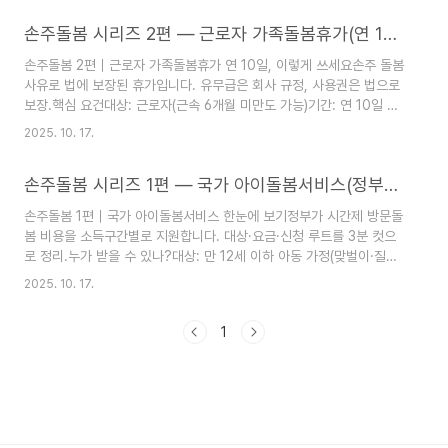
온라인 신청 링크요건·지급(예시)연령: 손주 만 24~47개월 등(지역마
손주돌봄 시리즈 2편 — 근로자 가족돌봄휴가(연 10일)
다 상이)시간: 월 40시간+ 실돌봄(앱 기록 제출)소득: 가구 중위소득
150% 이하 등지급액: 월 30~60만원 구간 사례 증가* 지역별로 모두
손주돌봄 2편｜근로자 가족돌봄휴가 연 10일, 이렇게 쓰세요손주 돌봄
다릅니다. 거주지 공고가 최종 기준.체크리스트같은 시간대 중복 보전
사유로 법에 보장된 휴가입니다. 유무급은 회사 규정, 사용권은 법으로
제한(국가/지자체 병행 시 주의)지급 전후 돌봄기록 꼼꼼히 남기기분기
보장.핵심 요건대상: 근로자(근속 6개월 미만도 가능)기간: 연 10일 하
별 재심..
루 단위 사용(분할 가능)사유: 손주 질병·돌봄 필요 등 객관적 사유신청
2025. 10. 17.
절차(회사 제출 서류)휴가신청서(사유·기간·대상기재)증빙(진료확인서,
가족관계·주민등록 등 필요시)회사 취업규칙/단협의 유·무급 규정 확인
손주돌봄 시리즈 1편 — 국가 아이돌봄서비스(정부지원가)
팁: 긴급 상황은 사후 제출 허용 사례 多. 미사용분 이월·보상은 회사
규정을 따릅니다.체크리스트휴가 사용권은 법 보장(불이익 처우 금지)
손주돌봄 1편｜국가 아이돌봄서비스 한눈에 보기정부가 시간제 방문돌
유급 여부·임금 보전율은 회사 규정자주 쓰는 양식은 부서 공유 드라이
봄 비용을 소득구간별로 지원합니다. 대상·요금·신청 루트를 3분 컷으
브에 저장이전 글: 손주돌봄 1편｜국가 아이돌봄서비스 한눈에다음 글:
로 정리.누가 받을 수 있나?대상: 만 12세 이하 아동 가정(맞벌이·질병
손주돌봄 3편..
등 양육공백 충족)지원: 시간제 방문돌봄 이용요금의 일부를 정부가 부
2025. 10. 17.
담(가구소득 구간별)우선: 다자녀·긴급돌봄 등 공백이 큰 가정신청 3단
계아이돌봄 포털 가입·본인확인정부지원 자격 모의계산→서류 업로드
1
지역 제공기관 배정 후 이용 시작팁: 조부모가 평일 상근 돌봄을 하더라
도, 부모 명의로 신청하면 본인부담을 낮출 수 있습니다(자격 충족 전
제).체크리스트만 12세 이하 + 양육공백 + 소득구간 확인중복지원(동
일 시간대) 제한 유의돌봄시간·이용기록 증빙 보관다음 글: 손주돌봄 2
편｜근로자 가족돌봄휴가 10..