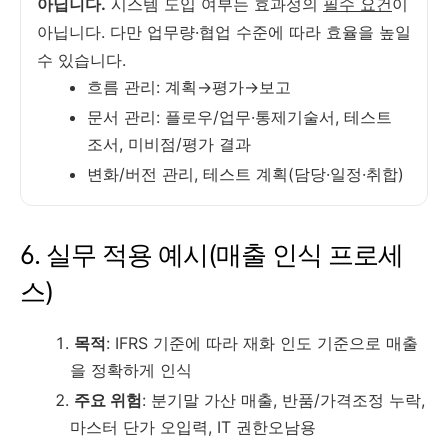
아닙니다.
시스템 도입 여부는 효과성의
필수 요건
이
아닙니다. 다만 업무량·협업 수준에 따라 효율을 높일
수 있습니다.
흐름 관리: 계획→평가→보고
문서 관리: 플로우/업무·통제기술서, 테스트
조서, 미비점/평가 결과
변화/버전 관리, 테스트 계획(담당·일정·취합)
6. 실무 적용 예시(매출 인식 프로세
스)
목적
: IFRS 기준에 따라 재화 인도 기준으로 매출
을 정확하게 인식
주요 위험
: 분기말 가산 매출, 반품/가격조정 누락,
마스터 단가 오입력, IT 권한오남용