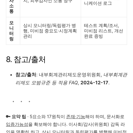
사
지, 외부감사인 소통 창구
니케이션 로그
소
통
모
상시 모니터링/독립평가 병
테스트 계획/조서,
니
행, 미비점 중요도·시정계획
미비점 리스트, 개선
터
관리
완료 증빙
링
8. 참고/출처
참고/출처
: 내부회계관리제도운영위원회,
내부회계관
리제도 모범규준 등 적용 FAQ
,
2024-12-17
.
🔑 요약 팁
· 5요소와 17원칙이
존재·기능
해야 하며, 문서화로
입증가능성
을 확보해야 합니다. 이사회/감사(위원회) 감독 라
인을 명확히 하고, 상시 모니터링과 독립평가를 병행해
미비점