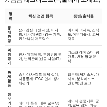
영
핵심 점검 항목
증빙/출력물
역
통
윤리강령·규정 제정, 이사
이사회 의사록, 조직
제
회/감사(위원회) 감독 기록,
도/직무기술서, 교육
환
권한·책임 매트릭스
자료
경
위
리스크 레지스터, 평
험
전사 위험목록, 부정위험 평
가표, 변경 영향 분
평
가, 변화관리(신규 사업/IT)
석
가
통
승인·대사·검토 통제 설계,
업무/통제기술서, 대
제
자동통제–ITGC 연계, 정기
사표, 분석리포트,
활
재평가
권한/변경 로그
동
정
보·
데이터 검증기록, 공
의
데이터 품질, 내부 교육/공
지/교육 캡처, 커뮤