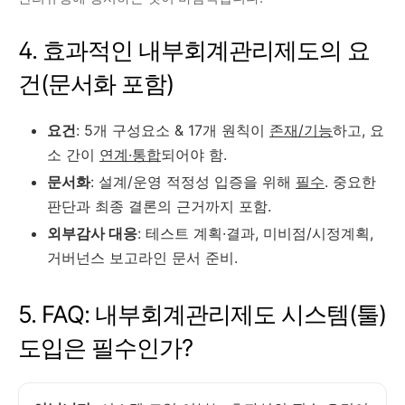
4. 효과적인 내부회계관리제도의 요
건(문서화 포함)
요건
: 5개 구성요소 & 17개 원칙이
존재/기능
하고, 요
소 간이
연계·통합
되어야 함.
문서화
: 설계/운영 적정성 입증을 위해
필수
. 중요한
판단과 최종 결론의 근거까지 포함.
외부감사 대응
: 테스트 계획·결과, 미비점/시정계획,
거버넌스 보고라인 문서 준비.
5. FAQ: 내부회계관리제도 시스템(툴)
도입은 필수인가?