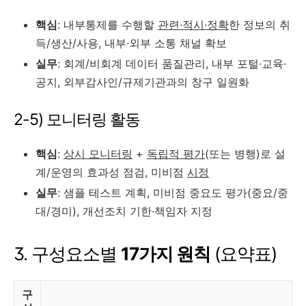
핵심
: 내부통제를 수행할
관련·적시·정확
한 정보의 취
득/생산/사용, 내부·외부 소통 채널 확보
실무
: 회계/비회계 데이터 품질관리, 내부 포털·교육·
공지, 외부감사인/규제기관과의 창구 일원화
2-5) 모니터링 활동
핵심
:
상시 모니터링
+
독립적 평가
(또는 병행)로 설
계/운영의 효과성 점검, 미비점
시정
실무
: 샘플 테스트 계획, 미비점 중요도 평가(중요/중
대/경미), 개선조치 기한·책임자 지정
3. 구성요소별
17가지 원칙
(요약표)
구