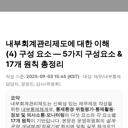
내부회계관리제도에 대한 이해
(4) 구성 요소 — 5가지 구성요소 &
17개 원칙 총정리
작성 기준:
2025-09-03 15:45 (KST)
· 대상: 재무/내부통제
담당자, 경영진, 감사(위원회)
요약
내부회계관리제도는 신뢰성 있는 재무제표 작성을
위한
내부통제체계
로,
통제환경·위험평가·통제활동·
정보 및 의사소통·모니터링
의 다섯 요소와 각 요소별
17개 원칙
이 기반입니다. 본문은 운영위원회의
설계·
운영 개념체계/적용기법
취지에 맞춰 실무 체크포인