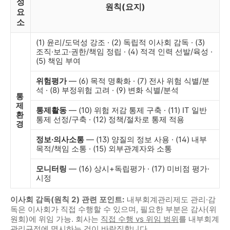
성
원칙(요지)
요
소
(1) 윤리/도덕성 강조 · (2) 독립적 이사회 감독 · (3)
조직·보고·권한/책임 정립 · (4) 적격 인력 선발/육성 ·
(5) 책임 부여
위험평가
— (6) 목적 명확화 · (7) 전사 위험 식별/분
석 · (8) 부정위험 고려 · (9) 변화 식별/분석
통
제
통제활동
— (10) 위험 저감 통제 구축 · (11) IT 일반
환
통제 선정/구축 · (12) 정책/절차로 통제 적용
경
정보·의사소통
— (13) 양질의 정보 사용 · (14) 내부
목적/책임 소통 · (15) 외부관계자와 소통
모니터링
— (16) 상시+독립평가 · (17) 미비점 평가·
시정
이사회 감독(원칙 2) 관련 포인트:
내부회계관리제도 관리·감
독은 이사회가 직접 수행할 수 있으며, 필요한 부분은 감사(위
원회)에 위임 가능. 회사는
직접 수행 vs 위임 범위
를 내부회계
관리규정에 명시하는 것이 바람직합니다.