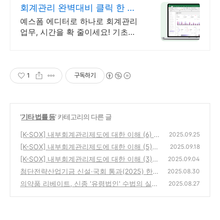
회계관리 완벽대비 클릭 한 번,
문서 완성!
예스폼 에디터로 하나로 회계관리
업무, 시간을 확 줄이세요! 기초부
터 마감까지 한 번에 해결
1
구독하기
'
기타 법률 등
' 카테고리의 다른 글
[K-SOX] 내부회계관리제도에 대한 이해 (6) 감
2025.09.25
사
[K-SOX] 내부회계관리제도에 대한 이해 (5)
(0)
2025.09.18
평가 및 보고
[K-SOX] 내부회계관리제도에 대한 이해 (3)
(1)
2025.09.04
역할과 책임
첨단전략산업기금 신설·국회 통과(2025) 한눈
(0)
2025.08.30
에 보기
의약품 리베이트, 신종 '유령법인' 수법의 실체
(2)
2025.08.27
와 검찰 수사 결과
(0)