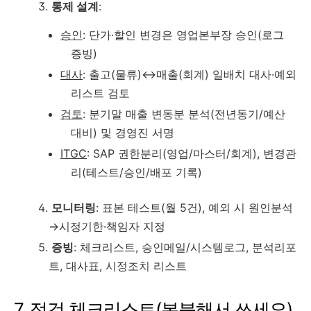
통제 설계
:
승인
: 단가·할인 변경은 영업본부장 승인(로그
증빙)
대사
: 출고(물류)↔매출(회계) 일배치 대사·예외
리스트 검토
검토
: 분기말 매출 변동분 분석(전년동기/예산
대비) 및 경영진 서명
ITGC
: SAP 권한분리(영업/마스터/회계), 변경관
리(테스트/승인/배포 기록)
모니터링
: 표본 테스트(월 5건), 예외 시 원인분석
→시정기한·책임자 지정
증빙
: 체크리스트, 승인메일/시스템로그, 분석리포
트, 대사표, 시정조치 리스트
7. 점검 체크리스트(복붙해서 쓰세요)