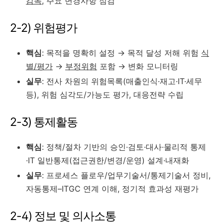
감독
, 주요 변경사항 점검
2-2) 위험평가
핵심
: 목적을 명확히 설정 → 목적 달성 저해 위험
식
별/평가
→
부정위험
포함 → 변화 모니터링
실무
: 전사 차원의 위험목록(매출인식·재고·IT·세무
등), 위험 심각도/가능도 평가, 대응전략 수립
2-3) 통제활동
핵심
: 정책/절차 기반의 승인·검토·대사·물리적 통제
·IT 일반통제(접근권한/변경/운영) 설계·내재화
실무
: 프로세스 플로우/업무기술서/통제기술서 정비,
자동통제–ITGC 연계 이해, 정기적 효과성 재평가
2-4) 정보 및 의사소통